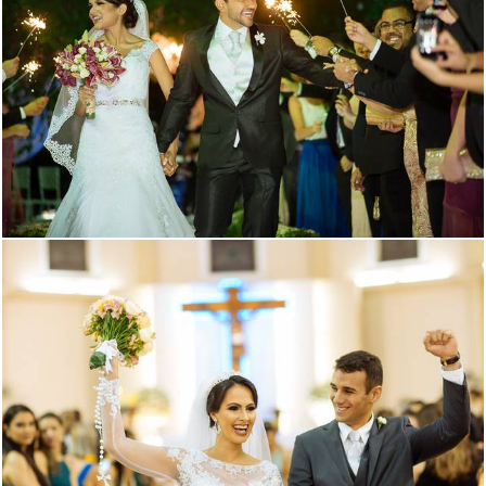
777
727