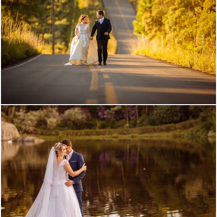
1312
2088