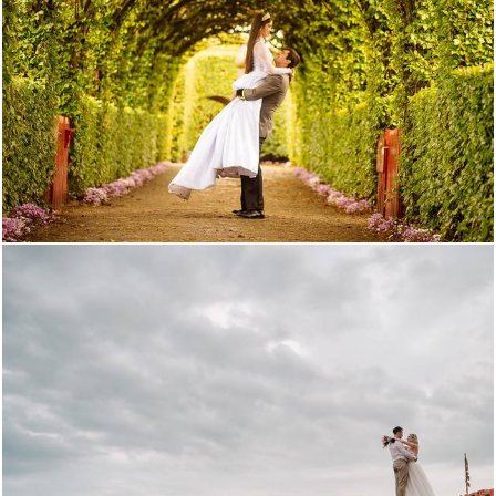
1658
471